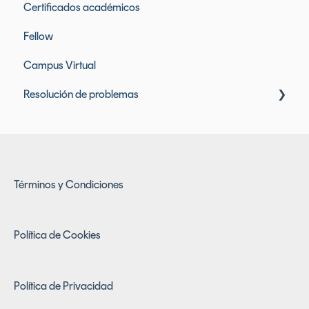
Certificados académicos
Mis notas
Licencias de herramientas incluidas
Fellow
Eventos
Facturación y pagos
Campus Virtual
Clases, contenidos y materiales
Resolución de problemas
Problemas de acceso
Términos y Condiciones
Política de Cookies
Política de Privacidad