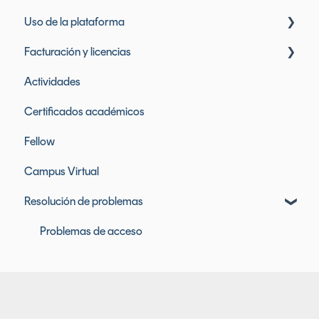
Uso de la plataforma
Facturación y licencias
Mi perfil y datos personales
Actividades
Mensajes
Licencias de Founderz
Certificados académicos
Mis notas
Licencias de herramientas incluidas
Fellow
Eventos
Facturación y pagos
Campus Virtual
Clases, contenidos y materiales
Resolución de problemas
Problemas de acceso